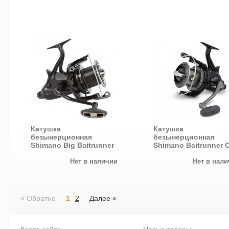
Катушка
Катушка
безынерционная
безынерционная
Shimano Big Baitrunner
Shimano Baitrunner C
LC
Нет в наличии
Нет в нал
«
»
Обратно
1
2
Далее