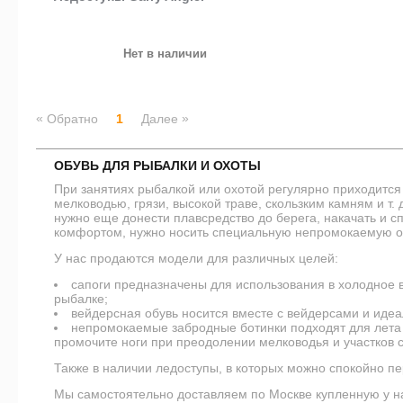
Нет в наличии
«
»
Обратно
1
Далее
ОБУВЬ ДЛЯ РЫБАЛКИ И ОХОТЫ
При занятиях рыбалкой или охотой регулярно приходится
мелководью, грязи, высокой траве, скользким камням и т. 
нужно еще донести плавсредство до берега, накачать и сп
комфортом, нужно носить специальную непромокаемую о
У нас продаются модели для различных целей:
сапоги предназначены для использования в холодное в
рыбалке;
вейдерсная обувь носится вместе с вейдерсами и иде
непромокаемые забродные ботинки подходят для лета 
промочите ноги при преодолении мелководья и участков с
Также в наличии ледоступы, в которых можно спокойно пе
Мы самостоятельно доставляем по Москве купленную у на