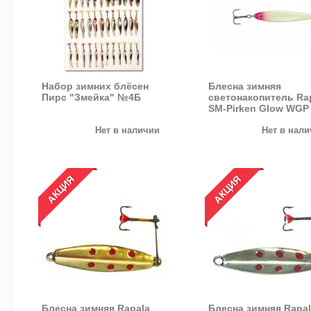
Набор зимних блёсен
Блесна зимняя
Пирс "Змейка" №4Б
светонакопитель Ra
SM-Pirken Glow WGP
(никель/розовый)
Нет в наличии
Нет в нал
АКЦИЯ
АКЦИЯ
Блесна зимняя Rapala
Блесна зимняя Rapa