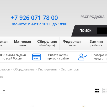
+7 926 071 78 00
РАСПРОДАЖА
Звоните: пн-пт с 10:00 до 18:00
ПОИСК
ская
Матчевая
Сбирулино
Фидерная
Зимняя
ля
ловля
(бомбарда)
ловля
рыбалка
1053 пункта выдачи
Оплата картой
Проверка к
по всей России
прямо на сайте
перед отп
оваров
Оборудование
Инструменты
Экстракторы
>
>
>
ов