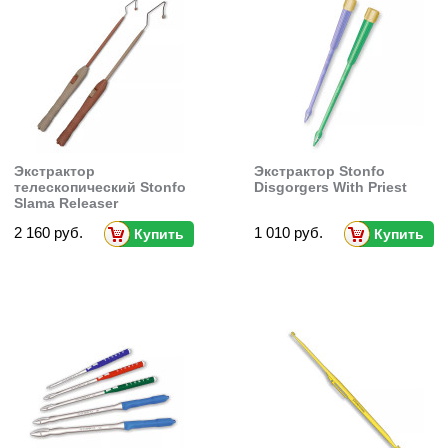
Экстрактор
Экстрактор Stonfo
телескопический Stonfo
Disgorgers With Priest
Slama Releaser
2 160 руб.
1 010 руб.
Купить
Купить