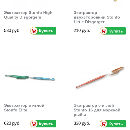
Экстрактор Stonfo High
Экстрактор
Quality Disgorgers
двухсторонний Stonfo
Little Disgorger
530 руб.
210 руб.
Купить
Купить
Экстрактор с иглой
Экстрактор с иглой
Stonfo Elite
Stonfo 16 для морской
рыбы
620 руб.
330 руб.
Купить
Купить