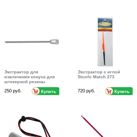
Экстрактор для
Экстрактор с иглой
извлечения конуса для
Stonfo Match 273
штекерной резины
Stonfo conoplus
250 руб.
720 руб.
Купить
Купить