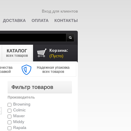
Вход для клиентов
ДОСТАВКА
ОПЛАТА
КОНТАКТЫ
Поиск
Корзина:
КАТАЛОГ
всех товаров
(Пусто)
ачества
Надежная упаковка
равкой
всех товаров
Фильтр товаров
Производитель
Browning
Colmic
Maver
Middy
Rapala