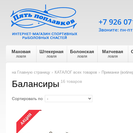
+7 926 07
Звоните: пн-пт 
Маховая
Штекерная
Болонская
Матчевая
ловля
ловля
ловля
ловля
на Главную страницу
КАТАЛОГ всех товаров
Приманки (воблер
>
>
Балансиры
16 товаров
Сортировать по
АКЦИЯ