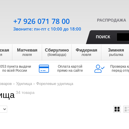
+7 926 071 78 00
РАСПРОДАЖА
Звоните: пн-пт с 10:00 до 18:00
ПОИСК
ская
Матчевая
Сбирулино
Фидерная
Зимняя
ля
ловля
(бомбарда)
ловля
рыбалка
1053 пункта выдачи
Оплата картой
Проверка к
по всей России
прямо на сайте
перед отп
оваров
Удилища
Форелевые удилища
>
>
ища
34 товара