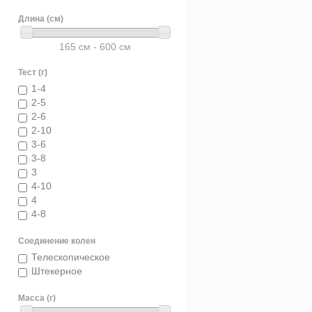
Длина (см)
165 см - 600 см
Тест (г)
1-4
2-5
2-6
2-10
3-6
3-8
3
4-10
4
4-8
4-20
Соединение колен
5-10
5-80
Телескопическое
5-25
Штекерное
6-12
6-15
Масса (г)
6-10