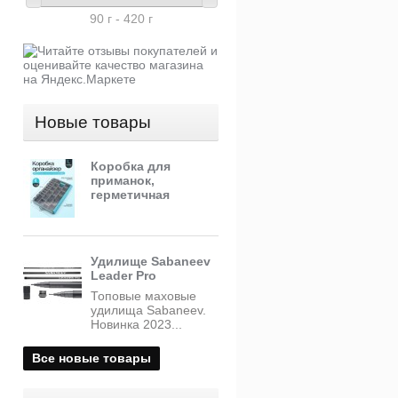
8-12
90 г - 420 г
8-15
8-10
10-20
10-45
10-18
Новые товары
10-60
10-15
12-20
Коробка для
15-20
приманок,
герметичная
15-25
15-30
20
20-40
Удилище Sabaneev
20-100
Leader Pro
20-30
Топовые маховые
24-40
удилища Sabaneev.
25-40
Новинка 2023...
30-120
80
Все новые товары
8 15