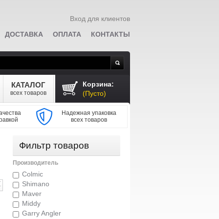
Вход для клиентов
ДОСТАВКА
ОПЛАТА
КОНТАКТЫ
Поиск
Корзина:
КАТАЛОГ
всех товаров
(Пусто)
ачества
Надежная упаковка
равкой
всех товаров
Фильтр товаров
Производитель
Colmic
Shimano
Maver
Middy
Garry Angler