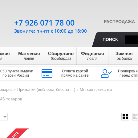
+7 926 071 78 00
РАСПРОДАЖА
Звоните: пн-пт с 10:00 до 18:00
ПОИСК
ская
Матчевая
Сбирулино
Фидерная
Зимняя
ля
ловля
(бомбарда)
ловля
рыбалка
1053 пункта выдачи
Оплата картой
Проверка к
по всей России
прямо на сайте
перед отп
оваров
Приманки (воблеры, блесна ...)
Мягкие приманки
>
>
46 товаров
АКЦИЯ