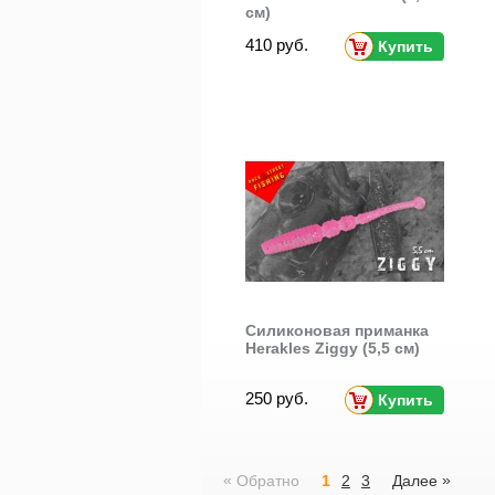
см)
410 руб.
Купить
Силиконовая приманка
Herakles Ziggy (5,5 см)
250 руб.
Купить
«
»
Обратно
1
2
3
Далее