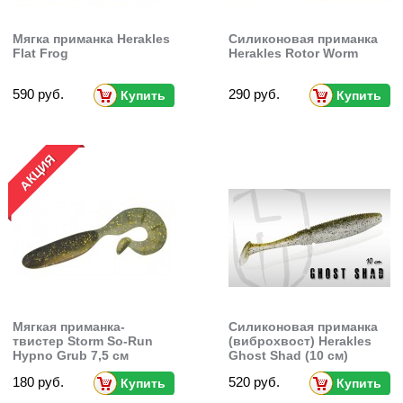
Мягка приманка Herakles
Силиконовая приманка
Flat Frog
Herakles Rotor Worm
590 руб.
290 руб.
Купить
Купить
АКЦИЯ
Мягкая приманка-
Силиконовая приманка
твистер Storm So-Run
(виброхвост) Herakles
Hypno Grub 7,5 см
Ghost Shad (10 см)
180 руб.
520 руб.
Купить
Купить