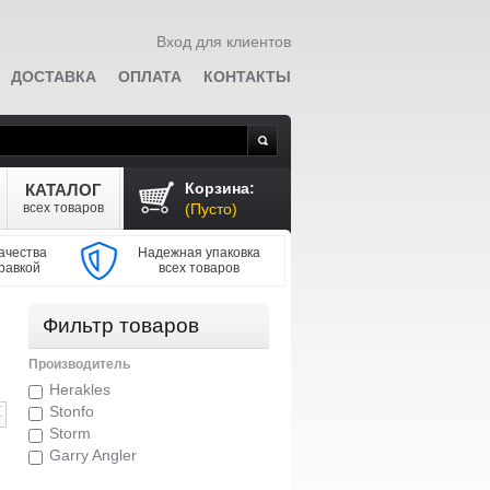
Вход для клиентов
ДОСТАВКА
ОПЛАТА
КОНТАКТЫ
Поиск
Корзина:
КАТАЛОГ
всех товаров
(Пусто)
ачества
Надежная упаковка
равкой
всех товаров
Фильтр товаров
Производитель
Herakles
Stonfo
Storm
Garry Angler