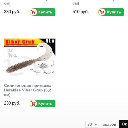
см)
см)
380 руб.
510 руб.
Купить
Купить
Силиконовая приманка
Herakles Viber Grub (6,2
см)
230 руб.
Купить
Ок
товаров