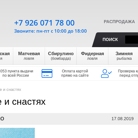
+7 926 071 78 00
РАСПРОДАЖА
Звоните: пн-пт с 10:00 до 18:00
ПОИСК
ская
Матчевая
Сбирулино
Фидерная
Зимняя
ля
ловля
(бомбарда)
ловля
рыбалка
1053 пункта выдачи
Оплата картой
Проверка к
по всей России
прямо на сайте
перед отп
е и снастях
 и снастях
LO
17.08.2019