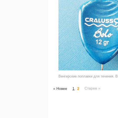
Венгерские поплавки для течения. В
Старее »
« Новее
1
2