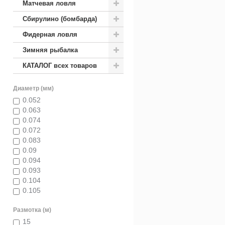
Матчевая ловля
Сбирулино (бомбарда)
Фидерная ловля
Зимняя рыбалка
КАТАЛОГ всех товаров
Диаметр (мм)
0.052
0.063
0.074
0.072
0.083
0.09
0.094
0.093
0.104
0.105
0.128
Размотка (м)
0.125
0.126
15