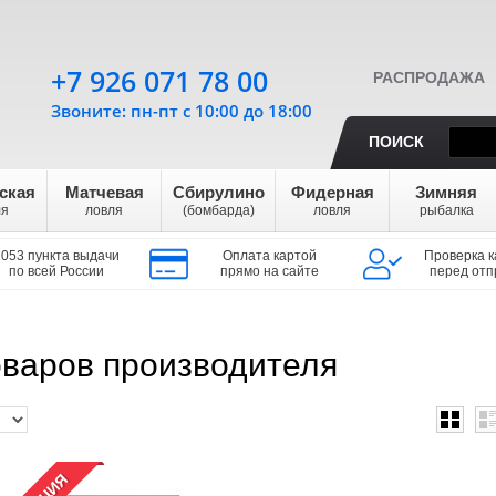
+7 926 071 78 00
РАСПРОДАЖА
Звоните: пн-пт с 10:00 до 18:00
ПОИСК
ская
Матчевая
Сбирулино
Фидерная
Зимняя
ля
ловля
(бомбарда)
ловля
рыбалка
1053 пункта выдачи
Оплата картой
Проверка к
по всей России
прямо на сайте
перед отп
варов производителя
АКЦИЯ