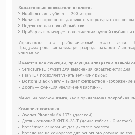
Характерные показатели эхолота:
Наибольшая глубина — 200 метров.
Наличие встроенного датчика температуры (в основном 
Подсветка для ночной рыбалки.
Прибор сигнализирует о достижении нужной глубины и 
Управляется этот рыбопоисковый эхолот легко. 
Предусмотрена сигнализация разряда батареи. Использ
снимается.
Имеются все функции, присущие аппаратам данной с
Structure ID
служит для выяснения характеристик дна;
Fish ID+
позволяет узнать величину рыбы;
Bottom Black View
– выдает контрастное изображение д
Zoom
— функция увеличения картинки.
Меню на русском языке, как и прилагаемая подробная ин
Комплект поставки:
Эхолот PiranhaMAX 197с (дисплей)
Датчик основной XNT-9-28-T (длина кабеля - 6 метров)
Крепёжное основание для дисплея эхолота
Крепление на саморезах для основного датчика на тран