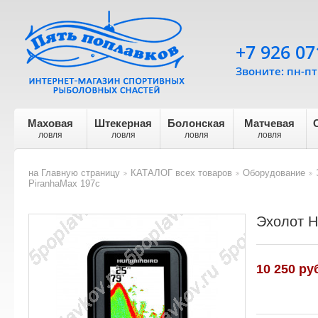
+7 926 07
Звоните: пн-пт 
Маховая
Штекерная
Болонская
Матчевая
ловля
ловля
ловля
ловля
на Главную страницу
КАТАЛОГ всех товаров
Оборудование
>
>
>
PiranhaMax 197c
Эхолот H
10 250 ру