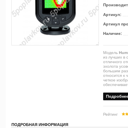
Производит
Артикул:
Артикул пр
Наличие:
Модель
Humm
из лучших в 
отличного от
эхолота усо
большим раз
относится к 
четкое изоб
обеспечивае
Подробне
Рейтинг
ПОДРОБНАЯ ИНФОРМАЦИЯ