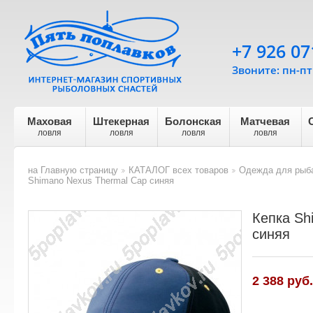
+7 926 07
Звоните: пн-пт 
Маховая
Штекерная
Болонская
Матчевая
ловля
ловля
ловля
ловля
на Главную страницу
КАТАЛОГ всех товаров
Одежда для рыба
>
>
Shimano Nexus Thermal Cap синяя
Кепка Sh
синяя
2 388 руб.