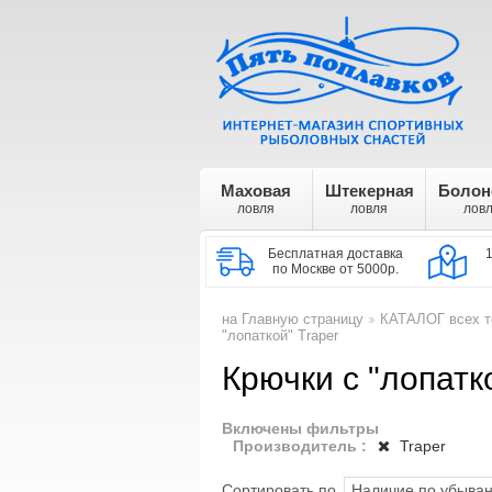
Маховая
Штекерная
Болон
ловля
ловля
лов
Бесплатная доставка
по Москве от 5000р.
на Главную страницу
КАТАЛОГ всех т
>
"лопаткой" Traper
Крючки с "лопатк
Включены фильтры
Производитель :
Traper
Сортировать по