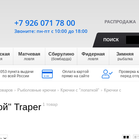
+7 926 071 78 00
РАСПРОДАЖА
Звоните: пн-пт с 10:00 до 18:00
ПОИСК
ская
Матчевая
Сбирулино
Фидерная
Зимняя
ля
ловля
(бомбарда)
ловля
рыбалка
1053 пункта выдачи
Оплата картой
Проверка к
по всей России
прямо на сайте
перед отп
оваров
Рыболовные крючки
Крючки с "лопаткой"
Крючки с
>
>
>
ой" Traper
1 товар