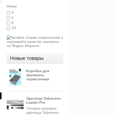
Номер
4
6
8
10
Новые товары
Коробка для
приманок,
герметичная
Удилище Sabaneev
Leader Pro
Топовые маховые
удилища Sabaneev.