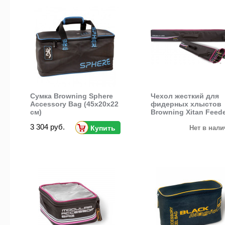
Сумка Browning Sphere
Чехол жесткий для
Accessory Bag (45x20x22
фидерных хлыстов
см)
Browning Xitan Feed
Tip Bag
3 304 руб.
Купить
Нет в нал