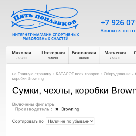
+7 926 07
Звоните: пн-пт 
Маховая
Штекерная
Болонская
Матчевая
ловля
ловля
ловля
ловля
на Главную страницу
КАТАЛОГ всех товаров
Оборудование
>
>
>
коробки Browning
Сумки, чехлы, коробки Brown
Включены фильтры
Производитель :
Browning
Сортировать по