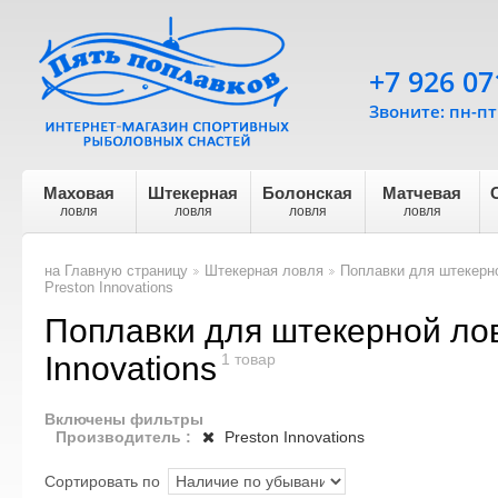
+7 926 07
Звоните: пн-пт 
Маховая
Штекерная
Болонская
Матчевая
ловля
ловля
ловля
ловля
на Главную страницу
Штекерная ловля
Поплавки для штекерн
>
>
Preston Innovations
Поплавки для штекерной лов
Innovations
1 товар
Включены фильтры
Производитель :
Preston Innovations
Сортировать по