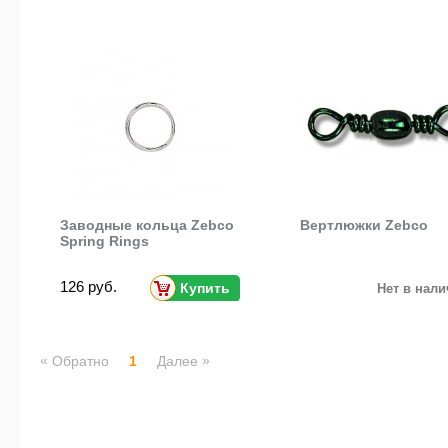
Заводные кольца Zebco
Вертлюжки Zebco
Spring Rings
126 руб.
Купить
Нет в нал
«
»
Обратно
1
Далее