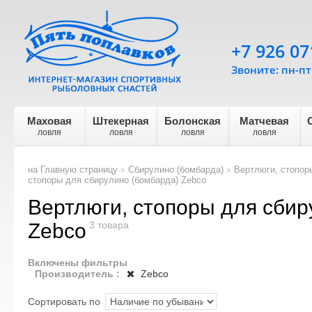
+7 926 07
Звоните: пн-пт 
Маховая
Штекерная
Болонская
Матчевая
ловля
ловля
ловля
ловля
на Главную страницу
Сбирулино (бомбарда)
Вертлюги, стопор
>
>
стопоры для сбирулино (бомбарда) Zebco
Вертлюги, стопоры для сбир
Zebco
3 товара
Включены фильтры
Производитель :
Zebco
Сортировать по