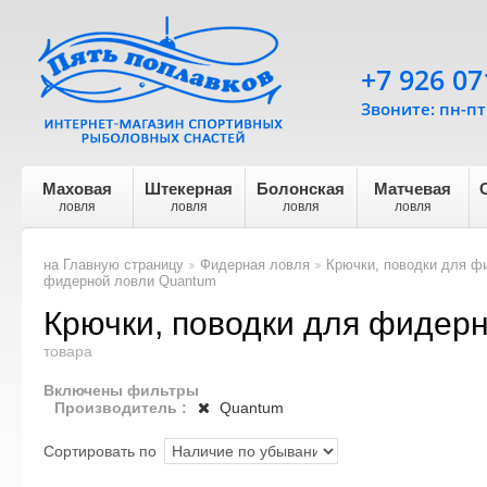
+7 926 07
Звоните: пн-пт 
Маховая
Штекерная
Болонская
Матчевая
ловля
ловля
ловля
ловля
на Главную страницу
Фидерная ловля
Крючки, поводки для ф
>
>
фидерной ловли Quantum
Крючки, поводки для фидер
товара
Включены фильтры
Производитель :
Quantum
Сортировать по