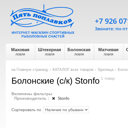
+7 926 07
Звоните: пн-пт 
Маховая
Штекерная
Болонская
Матчевая
ловля
ловля
ловля
ловля
на Главную страницу
КАТАЛОГ всех товаров
Удилища
Болон
>
>
>
Болонские (с/к) Stonfo
1 товар
Включены фильтры
Производитель :
Stonfo
Сортировать по