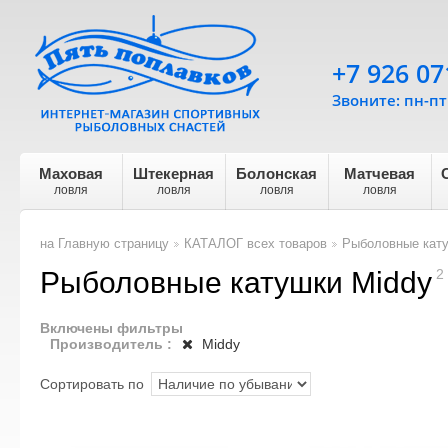
+7 926 07
Звоните: пн-пт 
Маховая
Штекерная
Болонская
Матчевая
ловля
ловля
ловля
ловля
на Главную страницу
КАТАЛОГ всех товаров
Рыболовные кат
>
>
Рыболовные катушки Middy
2
Включены фильтры
Производитель :
Middy
Сортировать по