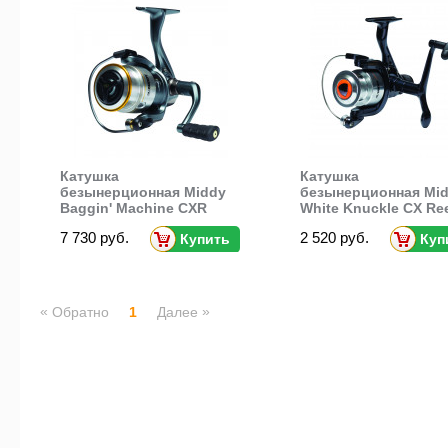
Катушка
Катушка
безынерционная Middy
безынерционная Mi
Baggin' Machine CXR
White Knuckle CX Re
Reel
7 730 руб.
2 520 руб.
Купить
Куп
«
»
Обратно
1
Далее