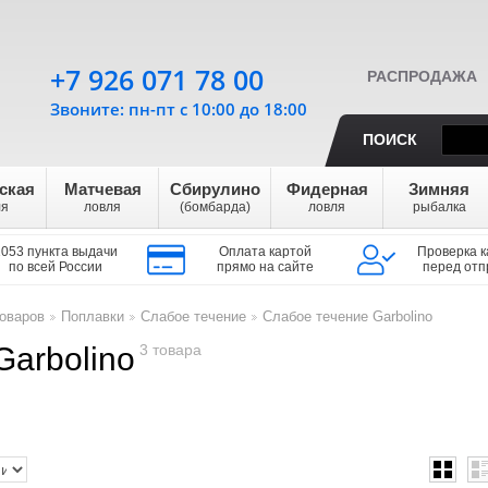
+7 926 071 78 00
РАСПРОДАЖА
Звоните: пн-пт с 10:00 до 18:00
ПОИСК
ская
Матчевая
Сбирулино
Фидерная
Зимняя
ля
ловля
(бомбарда)
ловля
рыбалка
1053 пункта выдачи
Оплата картой
Проверка к
по всей России
прямо на сайте
перед отп
оваров
Поплавки
Слабое течение
Слабое течение Garbolino
>
>
>
Garbolino
3 товара