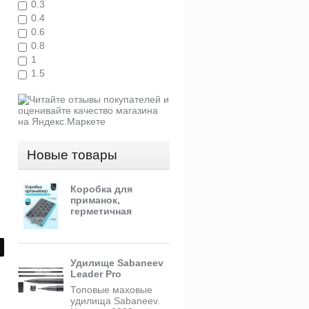
0.3
0.4
0.6
0.8
1
1.5
Новые товары
Коробка для
приманок,
герметичная
Удилище Sabaneev
Leader Pro
Топовые маховые
удилища Sabaneev.