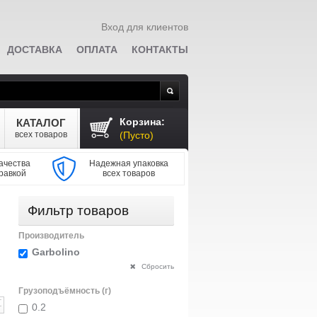
Вход для клиентов
ДОСТАВКА
ОПЛАТА
КОНТАКТЫ
Поиск
Корзина:
КАТАЛОГ
всех товаров
(Пусто)
ачества
Надежная упаковка
равкой
всех товаров
Фильтр товаров
Производитель
Garbolino
Сбросить
Грузоподъёмность (г)
0.2