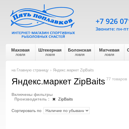
+7 926 07
Звоните: пн-пт 
Маховая
Штекерная
Болонская
Матчевая
ловля
ловля
ловля
ловля
на Главную страницу
Яндекс.маркет ZipBaits
>
Яндекс.маркет ZipBaits
77 товаров
Включены фильтры
Производитель :
ZipBaits
Сортировать по