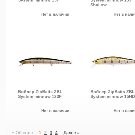
System minnow 15F
System minnow 139F
Shallow
Нет в наличии
Нет в нал
Воблер ZipBaits ZBL
Воблер ZipBaits ZBL
System minnow 123F
System minnow 15HD
Нет в наличии
Нет в нал
«
»
Обратно
1
2
3
4
Далее