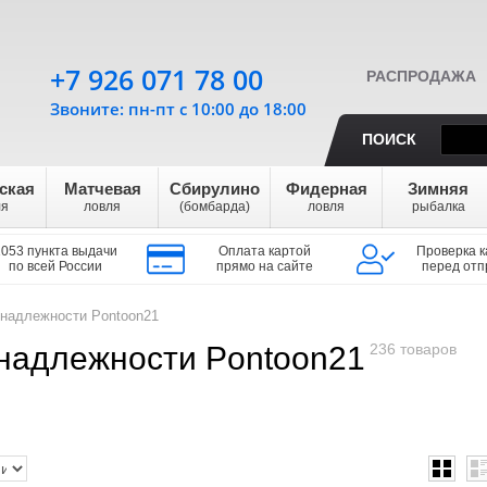
+7 926 071 78 00
РАСПРОДАЖА
Звоните: пн-пт с 10:00 до 18:00
ПОИСК
ская
Матчевая
Сбирулино
Фидерная
Зимняя
ля
ловля
(бомбарда)
ловля
рыбалка
1053 пункта выдачи
Оплата картой
Проверка к
по всей России
прямо на сайте
перед отп
надлежности Pontoon21
надлежности Pontoon21
236 товаров