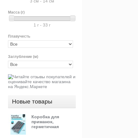
3 см - 14 см
Масса (г)
1 г - 33 г
Плавучесть
Заглубление (м)
Новые товары
Коробка для
приманок,
герметичная