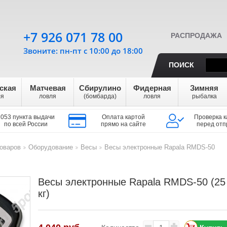
+7 926 071 78 00
РАСПРОДАЖА
Звоните: пн-пт с 10:00 до 18:00
ПОИСК
ская
Матчевая
Сбирулино
Фидерная
Зимняя
ля
ловля
(бомбарда)
ловля
рыбалка
1053 пункта выдачи
Оплата картой
Проверка к
по всей России
прямо на сайте
перед отп
оваров
Оборудование
Весы
Весы электронные Rapala RMDS-50
>
>
>
Весы электронные Rapala RMDS-50 (25
кг)