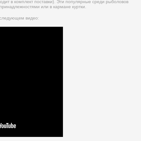
ходит в комплект поставки). Эти популярные среди рыболовов
 принадлежностями или в кармане куртки.
 следующем видео: