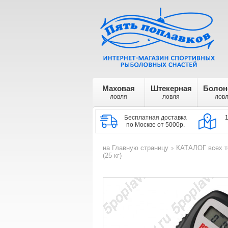
Маховая
Штекерная
Болон
ловля
ловля
лов
Бесплатная доставка
по Москве от 5000р.
на Главную страницу
КАТАЛОГ всех т
>
(25 кг)