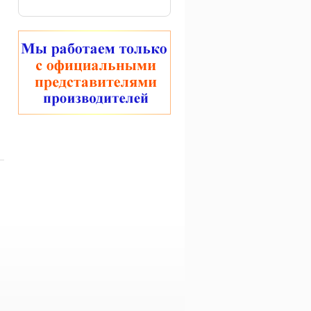
Поплавок Cralusso
Сетка подсачека Colmic
Bream Float
Royal Nylon 06
1 650 руб.
3 030 руб.
есы цифровые
apala RCD Magnum
0 кг.)
10 780 руб.