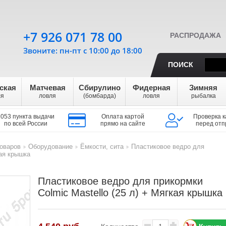
+7 926 071 78 00
РАСПРОДАЖА
Звоните: пн-пт с 10:00 до 18:00
ПОИСК
ская
Матчевая
Сбирулино
Фидерная
Зимняя
ля
ловля
(бомбарда)
ловля
рыбалка
1053 пункта выдачи
Оплата картой
Проверка к
по всей России
прямо на сайте
перед отп
оваров
Оборудование
Ёмкости, сита
Пластиковое ведро для
>
>
>
кая крышка
Пластиковое ведро для прикормки
Colmic Mastello (25 л) + Мягкая крышка