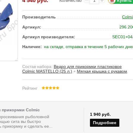
4 540 руб.
Количество
Производитель
Colmi
Артикул:
296.20
Артикул производителя:
SEC01+04
Наличие:
на складе, отправка в течение 5 рабочих дне
Состав набора:
Ведро для прикормки пластиковое
Colmic MASTELLO (25 л.)
+
Мягкая крышка c рукавом
.
Рейтинг
я прикормки Colmic
1 940 руб.
 просеивания рыболовной
ощью сита вы быстро
Подробнее
 прикормку и сделать ее...