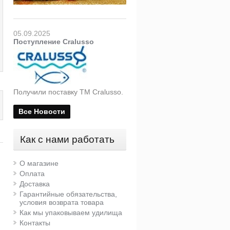
05.09.2025
Поступление Cralusso
Получили поставку ТМ Cralusso.
Все Новости
Как с нами работать
О магазине
Оплата
Доставка
Гарантийные обязательства,
условия возврата товара
нт на столик для
Сито для прикормки
Лоток
Как мы упаковываем удилища
садки Stonfo
Colmic Competition
(прим
Контакты
Mesh riddles
1 790 руб.