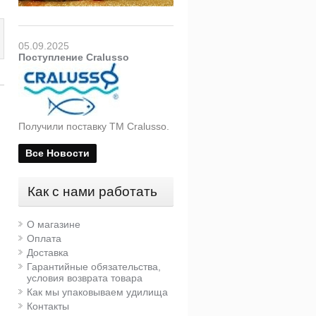
05.09.2025
Поступление Cralusso
Получили поставку ТМ Cralusso.
Все Новости
Как с нами работать
О магазине
Оплата
Леска Maver Smart
Экстрактор
Доставка
Dualband 150м
двухсторонний Stonfo
Гарантийные обязательства,
Little Disgorger
условия возврата товара
Как мы упаковываем удилища
877 руб.
210 руб.
Контакты