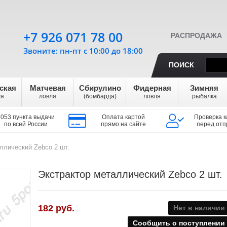
+7 926 071 78 00
РАСПРОДАЖА
Звоните: пн-пт с 10:00 до 18:00
ПОИСК
ская
Матчевая
Сбирулино
Фидерная
Зимняя
ля
ловля
(бомбарда)
ловля
рыбалка
1053 пункта выдачи
Оплата картой
Проверка к
по всей России
прямо на сайте
перед отп
ллический Zebco 2 шт.
Экстрактор металлический Zebco 2 шт.
182 руб.
Нет в наличии
Сообщить о поступлении