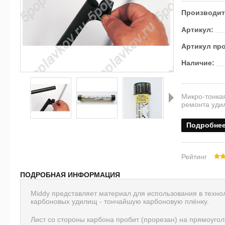
Производит
Артикул:
Артикул пр
Наличие:
Микро-тонка
ремонта уди
Далее
Подробне
Рейтинг
ПОДРОБНАЯ ИНФОРМАЦИЯ
Middy представляет материал для использования в техн
карбоновых удилищ - тончайшую карбоновую плёнку.
Лист со стороны карбона пробит (прорезан) на прямоуго