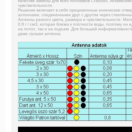
качестве замены для всех поплавков Cralusso, независим
чувствительности.
Решение включает в себя прецизионные конические отвер
антеннами, соединенными друг с другом через стеклянны
Антенны разного цвета, размера и чувствительности. Мат
0,9 г / см3, которая близка к плотности воды, поэтому он
на потоп, так и на подъем. Для большей информативност
даже лучшая антенна.