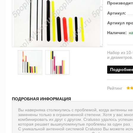
Производит
Артикул:
Артикул пр
Наличие:
на
Набор из 10-
и диаметров.
Подробне
Рейтинг
ПОДРОБНАЯ ИНФОРМАЦИЯ
Вы наверняка столкнулись с проблемой, когда антенны н
заменены только в ограниченной степени. Хотя у вас мно
комбинировать их друг с другом. Cralusso удалось успеш
которая решает вышеупомянутые проблемы за один раз.
С уникальной антенной системой Cralusso Вы можете испо