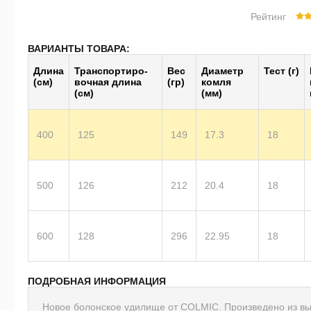
Рейтинг
ВАРИАНТЫ ТОВАРА:
Длина
Транс­пор­тиро­
Вес
Диаметр
Тест (г)
(см)
воч­ная длина
(гр)
комля
(см)
(мм)
400
125
149
17.3
18
500
126
212
20.4
18
600
128
296
22.95
18
ПОДРОБНАЯ ИНФОРМАЦИЯ
Новое болонское удилище от COLMIC. Произведено из вы