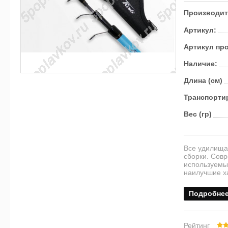
Производит
Артикул:
Артикул пр
Наличие:
Длина (см)
Транс­пор­ти
Вес (гр)
Все удилища
сборки. Сов
используемы
наилучшие ха
Подробне
Рейтинг