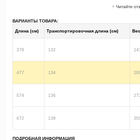
Читайте от
ВАРИАНТЫ ТОВАРА:
Длина (см)
Транс­пор­тиро­воч­ная длина (см)
Вес
378
132
14
477
134
20
574
136
27
672
138
35
ПОДРОБНАЯ ИНФОРМАЦИЯ