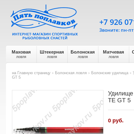
+7 926 07
Звоните: пн-пт 
Маховая
Штекерная
Болонская
Матчевая
ловля
ловля
ловля
ловля
на Главную страницу
Болонская ловля
Болонские удилища
>
>
>
GT 5
Удилище 
TE GT 5
0
руб.