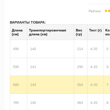
Рейтинг
ВАРИАНТЫ ТОВАРА:
Длина
Транс­пор­тиро­воч­ная
Вес
Тест (г)
Ко
(см)
длина (см)
(гр)
ко
490
140
214
4-20
5
590
141
290
4-20
6
680
143
354
4-20
7
785
145
464
4-20
8