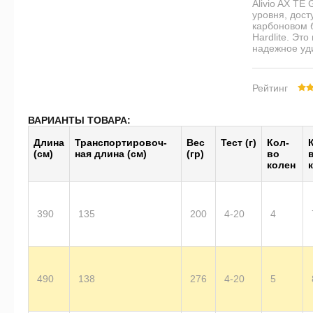
Alivio AX TE
уровня, дост
карбоновом б
Hardlite. Эт
надежное уд
Рейтинг
ВАРИАНТЫ ТОВАРА:
Длина
Транс­пор­тиро­воч­
Вес
Тест (г)
Кол-
(см)
ная длина (см)
(гр)
во
колен
390
135
200
4-20
4
490
138
276
4-20
5