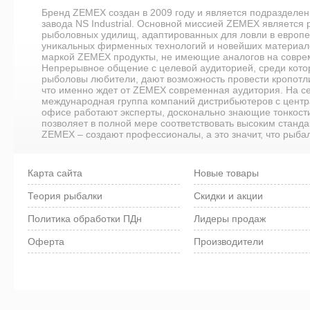
Бренд ZEMEX создан в 2009 году и является подразделе
завода NS Industrial. Основной миссией ZEMEX является 
рыболовных удилищ, адаптированных для ловли в европ
уникальных фирменных технологий и новейших материало
маркой ZEMEX продукты, не имеющие аналогов на совр
Непрерывное общение с целевой аудиторией, среди кот
рыболовы любители, дают возможность провести кропотли
что именно ждет от ZEMEX современная аудитория. На с
международная группа компаний дистрибьютеров с цент
офисе работают эксперты, досконально знающие тонкости
позволяет в полной мере соответствовать высоким станд
ZEMEX – создают профессионалы, а это значит, что рыба
Карта сайта
Новые товары
Теория рыбалки
Скидки и акции
Политика обработки ПДн
Лидеры продаж
Оферта
Производители