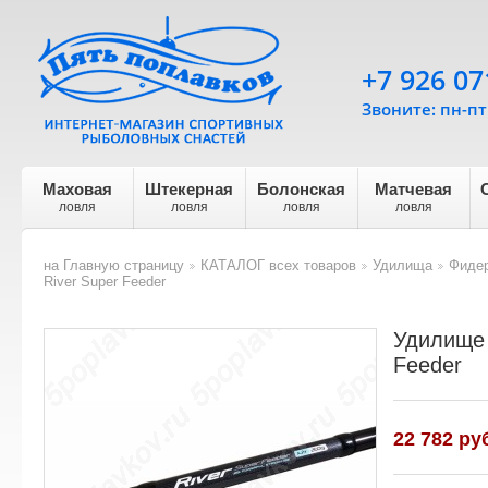
+7 926 07
Звоните: пн-пт 
Маховая
Штекерная
Болонская
Матчевая
ловля
ловля
ловля
ловля
на Главную страницу
КАТАЛОГ всех товаров
Удилища
Фидер
>
>
>
River Super Feeder
Удилище 
Feeder
22 782
руб