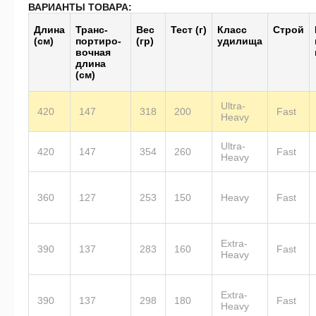
ВАРИАНТЫ ТОВАРА:
Длина
Транс­
Вес
Тест (г)
Класс
Строй
(см)
пор­тиро­
(гр)
удилища
воч­ная
длина
(см)
Ultra-
420
147
318
200
Fast
Heavy
Ultra-
420
147
354
260
Fast
Heavy
360
127
253
150
Heavy
Fast
Extra-
390
137
283
160
Fast
Heavy
Extra-
390
137
298
180
Fast
Heavy