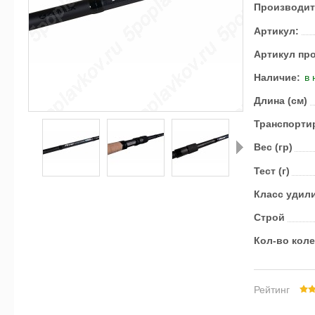
Производит
Артикул:
Артикул пр
Наличие:
в 
Длина (см)
Транс­пор­ти
Вес (гр)
Тест (г)
Далее
Класс удил
Строй
Кол-во кол
Рейтинг