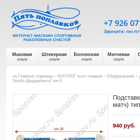
+7 926 07
Звоните: пн-пт 
Маховая
Штекерная
Болонская
Матчевая
ловля
ловля
ловля
ловля
на Главную страницу
КАТАЛОГ всех товаров
Оборудование
>
>
>
Stonfo (фидер/матч) тип E
Подставк
матч) ти
940 руб.