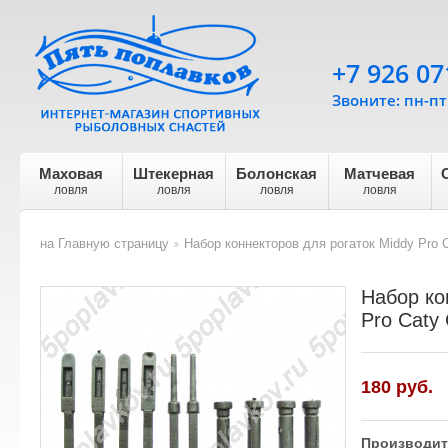
+7 926 07
Звоните: пн-пт 
Маховая
Штекерная
Болонская
Матчевая
ловля
ловля
ловля
ловля
на Главную страницу
Набор коннекторов для рогаток Middy Pro 
>
Набор ко
Pro Caty
180 руб.
Производит