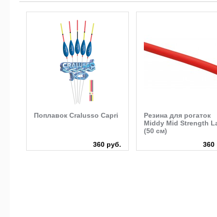
Поплавок Cralusso Capri
Резина для рогаток
o
Middy Mid Strength L
(50 см)
руб.
360 руб.
360 