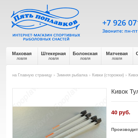
+7 926 07
Звоните: пн-пт 
Маховая
Штекерная
Болонская
Матчевая
ловля
ловля
ловля
ловля
на Главную страницу
Зимняя рыбалка
Кивки (сторожки)
Киво
>
>
>
Кивок Ту
40
руб.
Производит