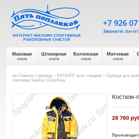
+7 926 07
Звоните: пн-пт 
Маховая
Штекерная
Болонская
Матчевая
ловля
ловля
ловля
ловля
на Главную страницу
КАТАЛОГ всех товаров
Одежда для рыба
>
>
поплавок SeaFox CrossFlow
Костюм-п
28 760
руб
Производит