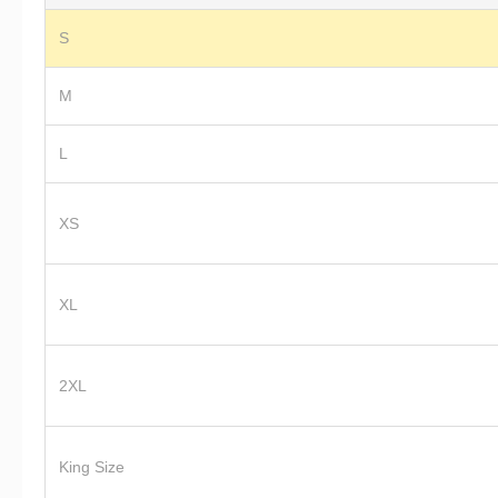
S
M
L
XS
XL
2XL
King Size