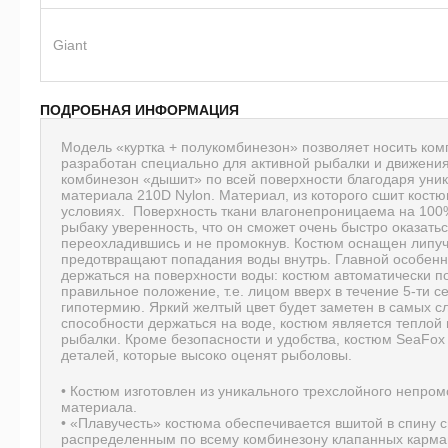
Giant
ПОДРОБНАЯ ИНФОРМАЦИЯ
Модель «куртка + полукомбинезон» позволяет носить ком
разработан специально для активной рыбалки и движени
комбинезон «дышит» по всей поверхности благодаря уни
материала 210D Nylon. Материал, из которого сшит костюм
условиях. Поверхность ткани влагонепроницаема на 100
рыбаку уверенность, что он сможет очень быстро оказатьс
переохладившись и не промокнув. Костюм оснащен липуч
предотвращают попадания воды внутрь. Главной особенн
держаться на поверхности воды: костюм автоматически по
правильное положение, т.е. лицом вверх в течение 5-ти с
гипотермию. Яркий желтый цвет будет заметен в самых 
способности держаться на воде, костюм является теплой
рыбалки. Кроме безопасности и удобства, костюм SeaFox
деталей, которые высоко оценят рыболовы.
• Костюм изготовлен из уникального трехслойного непро
материала.
• «Плавучесть» костюма обеспечивается вшитой в спину
распределенным по всему комбинезону клапанных карман