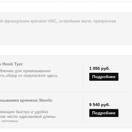
ий французских крючков VMC, острейшее жало, прекрасная
o Hook Tyer
1 050 руб.
бление для привязывания
ть обзор от покупателя здесь
Подробнее
язывания крючков Stonfo
9 540 руб.
оляющее быстро и удобно
Подробнее
 том числе одинаковой длины
петлями....