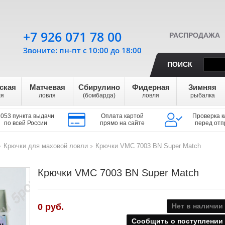
+7 926 071 78 00
РАСПРОДАЖА
Звоните: пн-пт с 10:00 до 18:00
ПОИСК
ская
Матчевая
Сбирулино
Фидерная
Зимняя
ля
ловля
(бомбарда)
ловля
рыбалка
1053 пункта выдачи
Оплата картой
Проверка к
по всей России
прямо на сайте
перед отп
Крючки для маховой ловли
Крючки VMC 7003 BN Super Match
>
>
Крючки VMC 7003 BN Super Match
0
руб.
Нет в наличии
Сообщить о поступлении