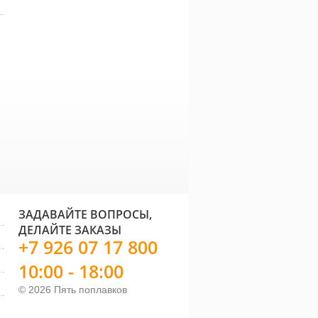
рючки карповые
Крючки Maver Katana
Крючк
C 7021 NT (10 шт.)
1095 A Black Nickel
1045 
(20 шт)
570 руб.
595 руб.
ЗАДАВАЙТЕ ВОПРОСЫ,
ДЕЛАЙТЕ ЗАКАЗЫ
+7 926 07 17 800
10:00 - 18:00
© 2026 Пять поплавков