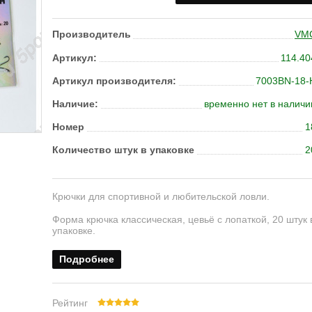
Производитель
VM
Артикул:
114.40
Артикул производителя:
7003BN-18-
Наличие:
временно нет в наличи
Номер
1
Ко­ли­че­ство штук в упа­ков­ке
2
Крючки для спортивной и любительской ловли.
Форма крючка классическая, цевьё с лопаткой, 20 штук 
упаковке.
Подробнее
Рейтинг