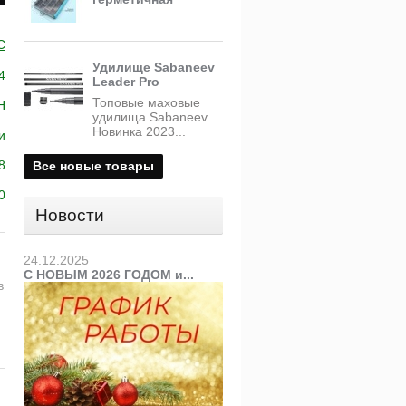
C
Удилище Sabaneev
4
Leader Pro
Топовые маховые
H
удилища Sabaneev.
Новинка 2023...
и
8
Все новые товары
0
Новости
24.12.2025
С НОВЫМ 2026 ГОДОМ и...
в