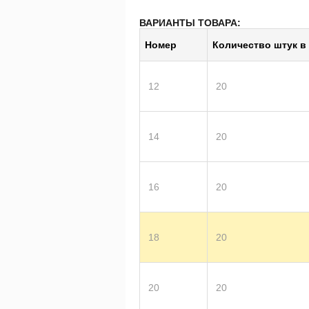
ВАРИАНТЫ ТОВАРА:
Номер
Ко­ли­че­ство штук в 
12
20
14
20
16
20
18
20
20
20