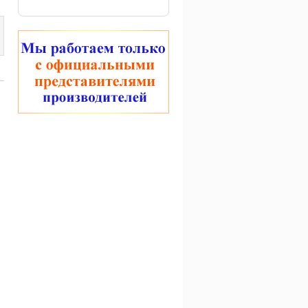
Крючки Cralusso Sode
Крючки VMC 7005 BN 20
light
шт
310 руб.
200 руб.