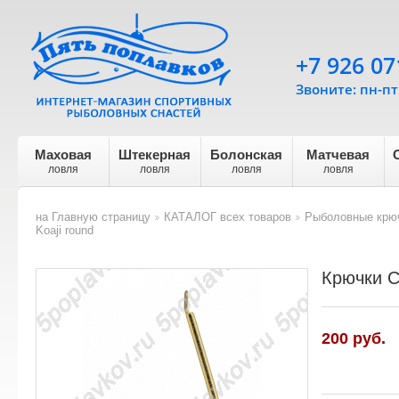
+7 926 07
Звоните: пн-пт 
Маховая
Штекерная
Болонская
Матчевая
ловля
ловля
ловля
ловля
на Главную страницу
КАТАЛОГ всех товаров
Рыболовные крю
>
>
Koaji round
Крючки Cr
200
руб.