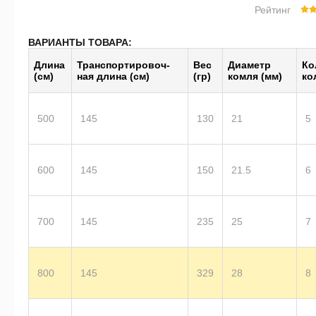
Рейтинг
ВАРИАНТЫ ТОВАРА:
Длина
Транс­пор­тиро­воч­
Вес
Диаметр
Ко
(см)
ная длина (см)
(гр)
комля (мм)
ко
500
145
130
21
5
600
145
150
21.5
6
700
145
235
25
7
800
145
329
28
8