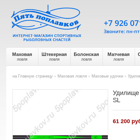
+7 926 07
Звоните: пн-пт 
Маховая
Штекерная
Болонская
Матчевая
ловля
ловля
ловля
ловля
на Главную страницу
Маховая ловля
Маховые удочки
Удили
>
>
>
Удилище 
SL
61 200
руб