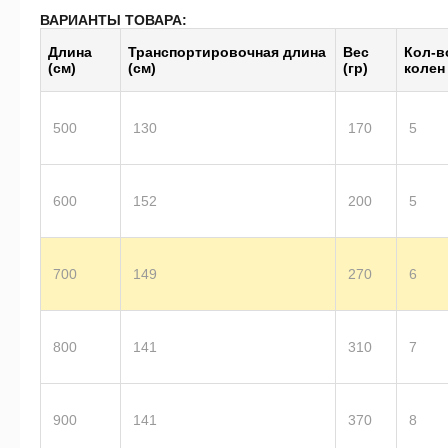
ВАРИАНТЫ ТОВАРА:
Длина
Транс­пор­тиро­воч­ная длина
Вес
Кол-в
(см)
(см)
(гр)
колен
500
130
170
5
600
152
200
5
700
149
270
6
800
141
310
7
900
141
370
8