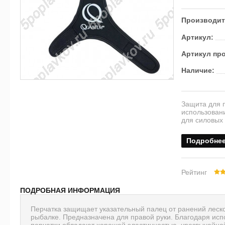
Производит
Артикул:
Артикул пр
Наличие:
Защита для п
использован
для силовых 
Подробне
Рейтинг
ПОДРОБНАЯ ИНФОРМАЦИЯ
Перчатка защищает указательный палец от ранений леск
рыбалке. Предназначена для правой руки. Благодаря исп
перчатки обладают хорошей эластичностью, чрезвычайно