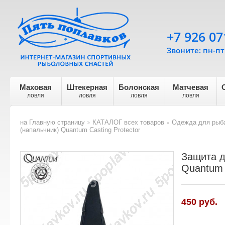
+7 926 07
Звоните: пн-пт 
Маховая
Штекерная
Болонская
Матчевая
ловля
ловля
ловля
ловля
на Главную страницу
КАТАЛОГ всех товаров
Одежда для рыба
>
>
(напальчник) Quantum Casting Protector
Защита д
Quantum 
450 руб.