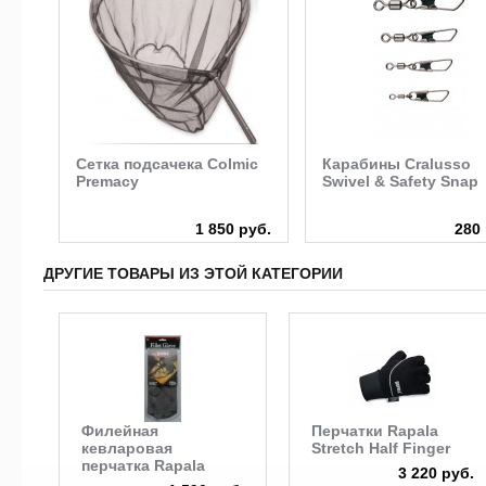
ic
Сетка подсачека Colmic
Карабины Cralusso
Premacy
Swivel & Safety Snap
руб.
1 850 руб.
280 
ДРУГИЕ ТОВАРЫ ИЗ ЭТОЙ КАТЕГОРИИ
Филейная
Перчатки Rapala
кевларовая
Stretch Half Finger
перчатка Rapala
3 220 руб.