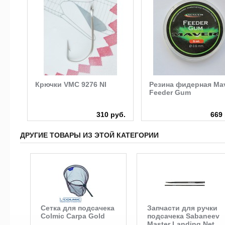
ond
Крючки VMC 9276 NI
Резина фидерная Ma
Feeder Gum
руб.
310 руб.
669 
ДРУГИЕ ТОВАРЫ ИЗ ЭТОЙ КАТЕГОРИИ
Сетка для подсачека
Запчасти для ручки
Colmic Carpa Gold
подсачека Sabaneev
Master Landing Net