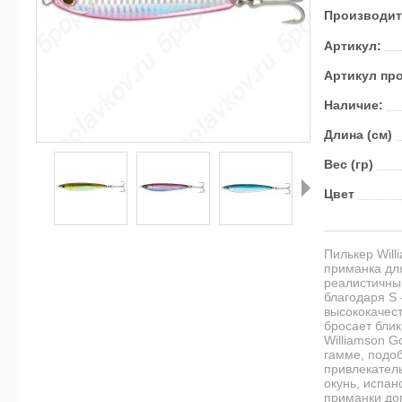
Производит
Артикул:
Артикул пр
Наличие:
Длина (см)
Вес (гр)
Цвет
Далее
Пилькер Wil
приманка дл
реалистичны
благодаря S 
высококачес
бросает блик
Williamson 
гамме, подо
привлекатель
окунь, испан
приманки до