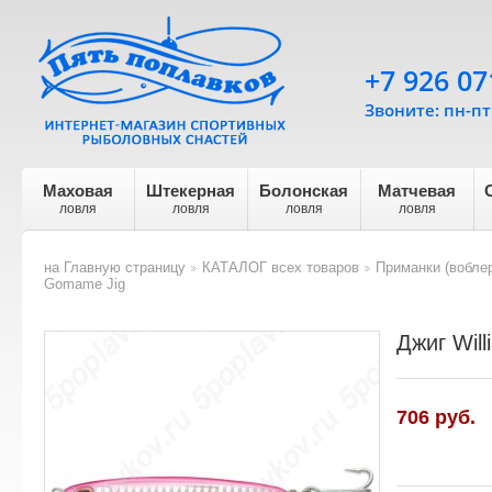
+7 926 07
Звоните: пн-пт 
Маховая
Штекерная
Болонская
Матчевая
ловля
ловля
ловля
ловля
на Главную страницу
КАТАЛОГ всех товаров
Приманки (воблер
>
>
Gomame Jig
Джиг Wil
706
руб.