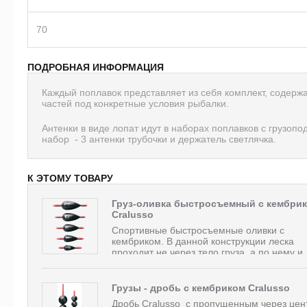
70
ПОДРОБНАЯ ИНФОРМАЦИЯ
Каждый поплавок представляет из себя комплект, содер
частей под конкретные условия рыбалки.
Антенки в виде лопат идут в наборах поплавков с грузопо
набор - 3 антенки трубочки и держатель светлячка.
К ЭТОМУ ТОВАРУ
Груз-оливка быстросъемный с кембри
Cralusso
Спортивные быстросъемные оливки с
кембриком. В данной конструкции леска
проходит не через тело груза, а по нему и..
Грузы - дробь с кембриком Cralusso
Дробь Cralusso с пропущенным через цен