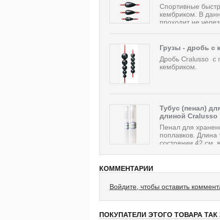
Спортивные быстр
кембриком. В данн
проходит не через 
Грузы - дробь с 
Дробь Cralusso с
кембриком.
Тубус (пенал) д
длиной Cralusso
Пенал для хранен
поплавков. Длина 
состоянии 42 см, 
КОММЕНТАРИИ
Войдите, чтобы оставить коммен
ПОКУПАТЕЛИ ЭТОГО ТОВАРА ТАК