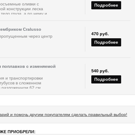
осъемные оливки с
Подробнее
ой конструкции леска
тело груза, а по нему и...
кембриком Cralusso
470 руб.
 пропущенным через центр
Подробнее
ля поплавков с изменяемой
540 руб.
ия и транспортировки
Подробнее
тубусов в сложенном
в разложенном 62 см....
тарий и помочь другим покупателям сделать правильный выбор!
 ЖЕ ПРИОБРЕЛИ: