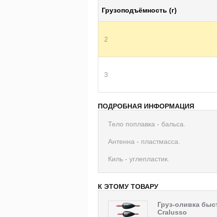
Грузоподъёмность (г)
2
3
ПОДРОБНАЯ ИНФОРМАЦИЯ
Тело поплавка - бальса.
Антенна - пластмасса.
Киль - углепластик.
К ЭТОМУ ТОВАРУ
Груз-оливка бы
Cralusso