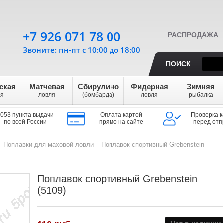
+7 926 071 78 00
РАСПРОДАЖА
Звоните: пн-пт с 10:00 до 18:00
ПОИСК
ская
Матчевая
Сбирулино
Фидерная
Зимняя
ля
ловля
(бомбарда)
ловля
рыбалка
1053 пункта выдачи
Оплата картой
Проверка к
по всей России
прямо на сайте
перед отп
Поплавки для маховой ловли
Поплавок спортивный Grebenstein
>
>
Поплавок спортивный Grebenstein
(5109)