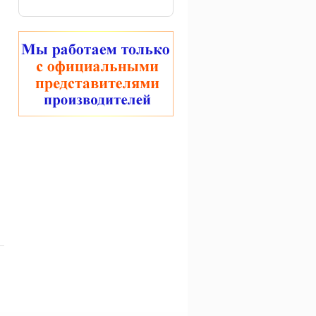
Груз-оливка
Леска Colmic Xilo 50м
быстросъемный с
кембриком Cralusso
610 руб.
740 руб.