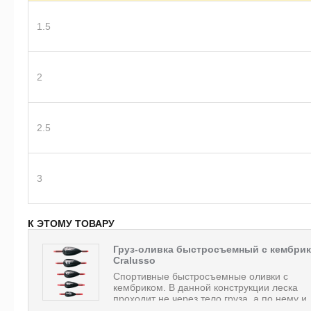
1.5
2
2.5
3
К ЭТОМУ ТОВАРУ
Груз-оливка быстросъемный с кембри
Cralusso
Спортивные быстросъемные оливки с
кембриком. В данной конструкции леска
проходит не через тело груза, а по нему и..