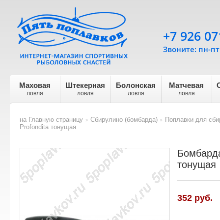
+7 926 07
Звоните: пн-пт 
Маховая
Штекерная
Болонская
Матчевая
ловля
ловля
ловля
ловля
на Главную страницу
Сбирулино (бомбарда)
Поплавки для сби
>
>
Profondita тонущая
Бомбарда 
тонущая
352
руб.