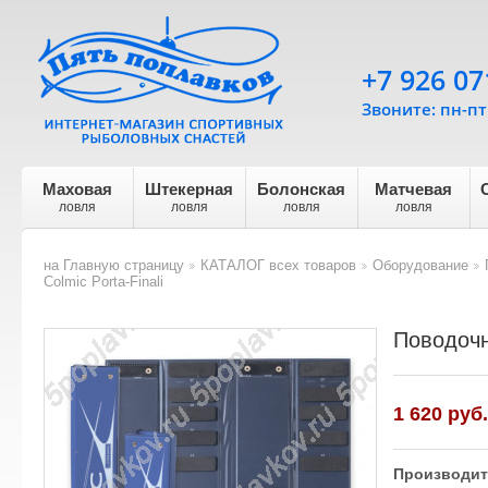
+7 926 07
Звоните: пн-пт 
Маховая
Штекерная
Болонская
Матчевая
ловля
ловля
ловля
ловля
на Главную страницу
КАТАЛОГ всех товаров
Оборудование
>
>
>
Colmic Porta-Finali
Поводочни
1 620
руб.
Производит