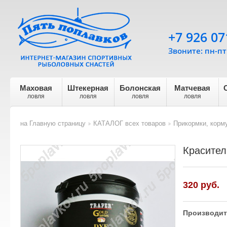
+7 926 07
Звоните: пн-пт 
Маховая
Штекерная
Болонская
Матчевая
ловля
ловля
ловля
ловля
на Главную страницу
КАТАЛОГ всех товаров
Прикормки, корм
>
>
Красител
320
руб.
Производит