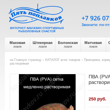
+7 926 07
Звоните: пн-пт 
Маховая
Штекерная
Болонская
Матчевая
ловля
ловля
ловля
ловля
на Главную страницу
КАТАЛОГ всех товаров
Прикормки, корм
>
>
растворимая
ПВА (PVA
раствор
250
руб.